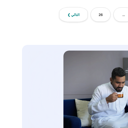
...
26
التالي ❯