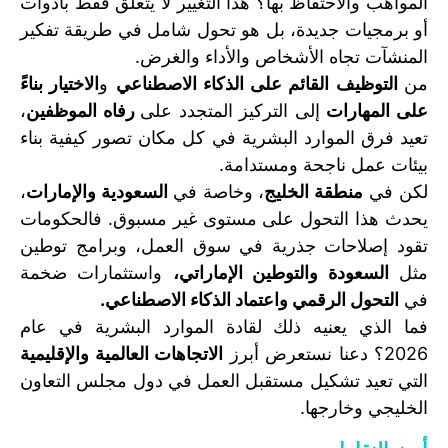
المواهب والاحتفاظ بها؟ هذا التغيير لا يتعلق فقط بأدوات
أو برمجيات جديدة، بل هو تحول شامل في طريقة تفكير
المنشآت تجاه الأشخاص والأداء والغرض.
من
التوظيف القائم على الذكاء الاصطناعي
و
الاختيار بناءً
على المهارات
إلى التركيز المتجدد على
رفاه الموظفين
،
تعيد فرق الموارد البشرية في كل مكان تصور كيفية بناء
بيئات عمل ناجحة ومستدامة.
لكن في
منطقة الخليج
، وخاصة في
السعودية والإمارات
،
يحدث هذا التحول على مستوى غير مسبوق. فالحكومات
تقود إصلاحات جذرية في سوق العمل، وبرامج توطين
مثل
السعودة والتوطين الإماراتي،
واستثمارات ضخمة
في
التحول الرقمي واعتماد الذكاء الاصطناعي.
فما الذي يعنيه ذلك لقادة الموارد البشرية في عام
2026؟ دعنا نستعرض أبرز
الاتجاهات العالمية والإقليمية
التي تعيد تشكيل مستقبل العمل في دول مجلس التعاون
الخليجي وخارجها.