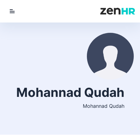
utton
ZenHR Logo
Mohannad Qudah
Mohannad Qudah