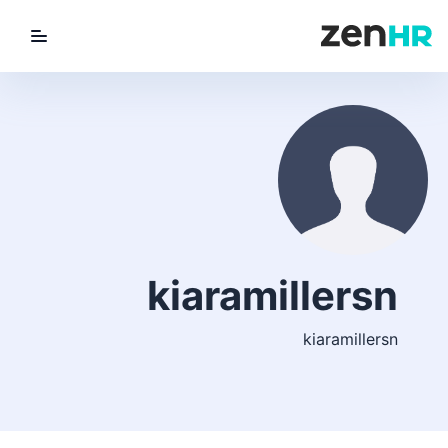
utton
ZenHR Logo
kiaramillersn
kiaramillersn