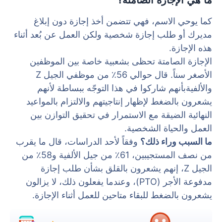
كما يوحي الاسم، فهي تتضمن أخذ إجازة دون إبلاغ
مديرك أو طلب إجازة شخصية ولكن العمل عن بُعد أثناء
هذه الإجازة.
الإجازة الصامتة تحظى بشعبية خاصة بين الموظفين
الأصغر سناً. قال حوالي 56٪ من موظفي الجيل Z
والألفيةبأنهم شاركوا في هذا التوجّه ببساطة لأنهم
يشعرون بالضغط لإظهار إنتاجيتهم والالتزام بالمواعيد
النهائية الضيقة مع الاستمرار في تحقيق التوازن بين
العمل والحياة الشخصية.
ما السبب وراء ذلك؟
وفقاً لأحد الدراسات، قال ما يقرب
من نصف المستجيبين، 61٪ من جيل الألفية و58٪ من
الجيل Z، إنهم يشعرون بالقلق بشأن طلب إجازة
مدفوعة الأجر (PTO)، وعندما يفعلون ذلك، لا يزالون
يشعرون بالضغط للبقاء متاحين للعمل أثناء الإجازة.