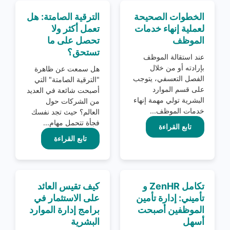
الخطوات الصحيحة
الترقية الصامتة: هل
لعملية إنهاء خدمات
تعمل أكثر ولا
الموظف
تحصل على ما
تستحق؟
عند استقالة الموظف
بإرادته أو من خلال
هل سمعت عن ظاهرة
الفصل التعسفي، يتوجب
"الترقية الصامتة" التي
على قسم الموارد
أصبحت شائعة في العديد
البشرية تولي مهمة إنهاء
من الشركات حول
خدمات الموظف...
العالم؟ حيث تجد نفسك
فجأة تتحمل مهام...
تابع القراءة
تابع القراءة
تكامل ZenHR و
كيف تقيس العائد
تأميني: إدارة تأمين
على الاستثمار في
الموظفين أصبحت
برامج إدارة الموارد
أسهل
البشرية