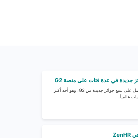
يسعدنا أن نعلن بأن ZenHR قد حصل على سبع جوائز جديدة من G2، وهو أحد أكبر
 عالمياً....