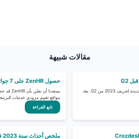
مقالات شبيهة
حصول ZenHR على 7 جوائز جديدة في عدة فئات على منصة G2
يسعدنا أن نعلن بأن ZenHR قد حاز على 12 جائزة جديدة لخريف 2023 من G2. يعد
مواقع تقييم مزودي خدمات البرمجيات
تابع القراءة
ملخص أحداث سنة 2023 في ZenHR