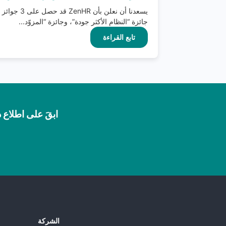
يسعدنا أن نعل
جائزة “النظام الأكثر جودة”، وجائزة “المزوّد...
تابع القراءة
ابقَ على اطلاع د
الشركة