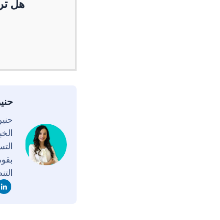
هل تر
حني
الخب
التس
بقوة
التن