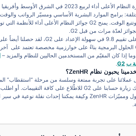
حاز ZenHR على جائزة النظام الأعلى أداء لربيع 2023 في ال
 فئات مختلفة: برامج الموارد البشرية الأساسي ومسيّر الرواتب والو
الإجازات والمغادرات وتتبع الوقت. يمنح G2 جوائز النظام الأعلى أداء للأ
جوائز لعدّة مرات من قبل G2.
بالإضافة إلى حصولنا على تقييم 9.8 في سهولة الإعد
لربيع 2023. يختار G2 الحلول البرمجية بناءً على خوارزمية مخصصة تعتمد على آ
ا إذا كان المقيّم من المستخدمين الحاليين للنظام والمزيد –
ا
ة ب
G2
.
نا يحبون نظام ZenHR؟
عملائنا على تجربة ممتعة وسلسة من مرحلة “استقطاب” المو
مرحلة “التقاعد”. يمكنك زيارة حسابنا على G2 للاطّلاع على كافة الت
لمعرفة المزيد عن حلول ومميّزات ZenHR وكيفة يمكننا إحداث نقلة نو
ة.