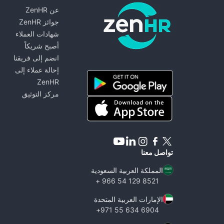
عن ZenHR
جوائز ZenHR
شهادات العملاء
أصبح شريكاً
انضم إلى فريقنا
ZenHR - Go to homepage
إحالة عملاء إلى
ZenHR
مركز التوثيق
تواصل معنا
المملكة العربية السعودية
8521 129 54 966 +
الإمارات العربية المتحدة
6904 634 55 971+