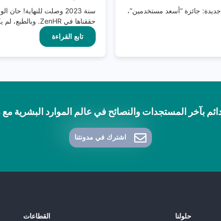
ن بأن ZenHR قد حصل على 3 جوائز جديدة: جائزة “أسعد مستخدمين”،
سنة 2023 وصلت للنهاية! حا
حققناها في ZenHR. وبالطبع، لم يكن أي من...
تابع القراءة
ائم بآخر المستجدات والنصائح في عالم الموارد البشرية مع مدونة 
اشترك في مدونتنا
حلولنا
القطاعات