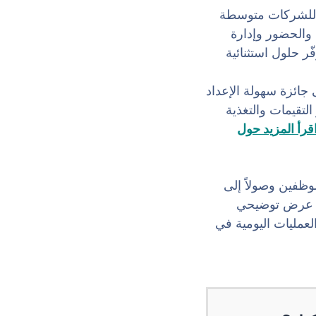
شرق الأوسط وأفريقيا للشركات متوسطة
قت والحضور وإدارة
نظمة التي توفّر حلول استثنائية
اد على G2، لقد حصلنا أيضاً على جائزة سهولة الإعداد
خر التقيمات والتغذية
قرأ المزيد حول
ظفين وصولاً إلى
قييمات. أو اطلب عرض توضيحي
عية في سير العمليات اليومية في