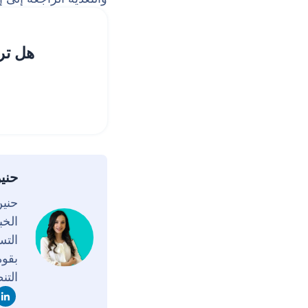
هل تر
حني
الخب
التس
بقوة
التن