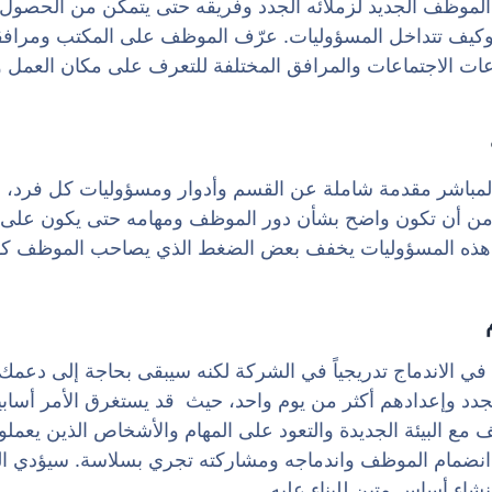
الموظف الجديد لزملائه الجدد وفريقه حتى يتمكن من الحصول
 وكيف تتداخل المسؤوليات. عرّف الموظف على المكتب ومرا
عات الاجتماعات والمرافق المختلفة للتعرف على مكان العمل 
المباشر مقدمة شاملة عن القسم وأدوار ومسؤوليات كل فرد، ب
 من أن تكون واضح بشأن دور الموظف ومهامه حتى يكون على در
ح هذه المسؤوليات يخفف بعض الضغط الذي يصاحب الموظف كو
في الاندماج تدريجياً في الشركة لكنه سيبقى بحاجة إلى دعمك
جدد وإعدادهم أكثر من يوم واحد، حيث قد يستغرق الأمر أساب
ف مع البيئة الجديدة والتعود على المهام والأشخاص الذين يع
ن انضمام الموظف واندماجه ومشاركته تجري بسلاسة. سيؤدي ا
نشاء أساس متين للبناء عليه.