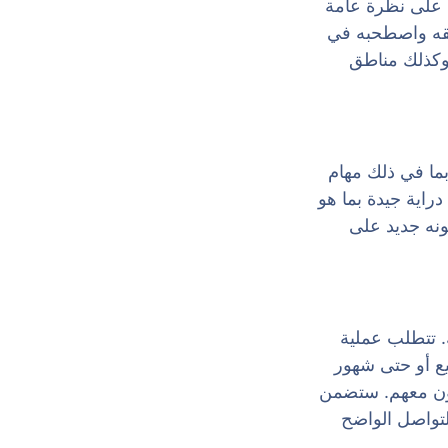
 على نظرة عامة
فقه واصطحبه في
وكذلك مناطق
ما في ذلك مهام
اية جيدة بما هو
نه جديد على
. تتطلب عملية
يع أو حتى شهور
ملون معهم. ستضمن
لتواصل الواضح