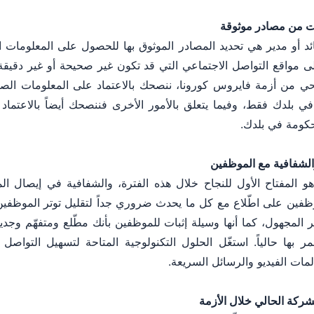
ت من مصادر موثوقة
د أو مدير هي تحديد المصادر الموثوق بها للحصول على المعلومات ال
لى مواقع التواصل الاجتماعي التي قد تكون غير صحيحة أو غير دقيقة 
صحي من أزمة فايروس كورونا، ننصحك بالاعتماد على المعلومات ال
في بلدك فقط، وفيما يتعلق بالأمور الأخرى فننصحك أيضاً بالاعتماد ع
حكومة في بلدك.
الشفافية مع الموظفين
و المفتاح الأول للنجاح خلال هذه الفترة، والشفافية في إيصال ا
الموظفين على اطّلاع مع كل ما يحدث ضروري جداً لتقليل توتر الموظف
 المجهول، كما أنها وسيلة إثبات للموظفين بأنك مطّلع ومتفهّم وجدير
 بها حالياً. استغّل الحلول التكنولوجية المتاحة لتسهيل التواصل
مات الفيديو والرسائل السريعة.
شركة الحالي خلال الأزمة