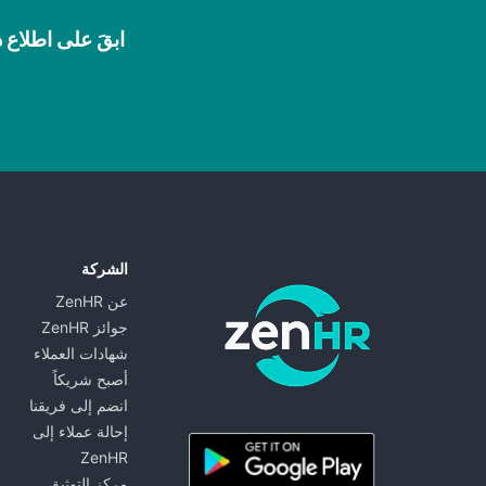
ابقَ على اطلاع د
الشركة
عن ZenHR
جوائز ZenHR
شهادات العملاء
أصبح شريكاً
انضم إلى فريقنا
ZenHR - Go to homepage
إحالة عملاء إلى
ZenHR
مركز التوثيق