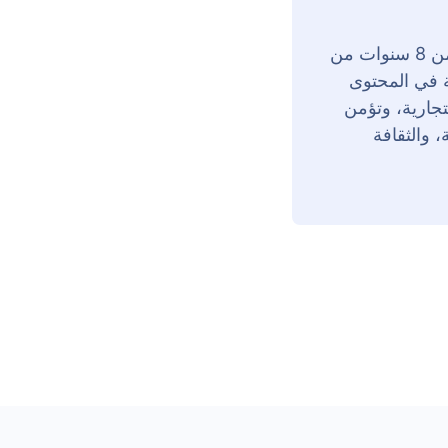
حنين إبراهيم هي رئيسة قسم التواصل في ZenHR، وتتمتع بأكثر من 8 سنوات من
ة في المحتوى
تجارية، وتؤمن
 والثقافة