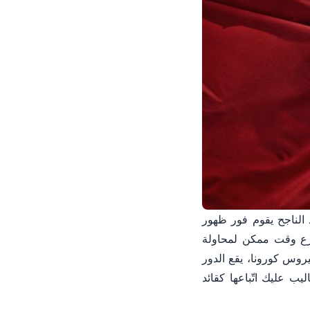
د الناجح يقوم فور ظهور
سرع وقت ممكن لمحاولة
روس كورونا، يقع الدور
 الناجح للتعامل مع هذه الظروف بأفضل الأساليب. ZenHR تقدّم لك 6 أساليب عليك اتّباعها كقائد