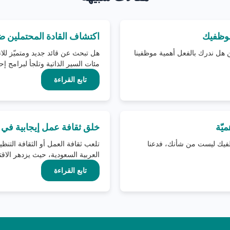
 موظفيك
اكتشاف القادة المحتملين 
 هل ندرك بالفعل أهمية موظفينا
هل تبحث عن قائد جديد ومتميّز لل
مئات السير الذاتية وتلجأ لبرامج إحا
تابع القراءة
يّة
خلق ثقافة عمل إيجابية في ا
وظفيك ليست من شأنك، فدعنا
تلعب ثقافة العمل أو الثقافة التن
العربية السعودية، حيث يزدهر الاقتص
تابع القراءة