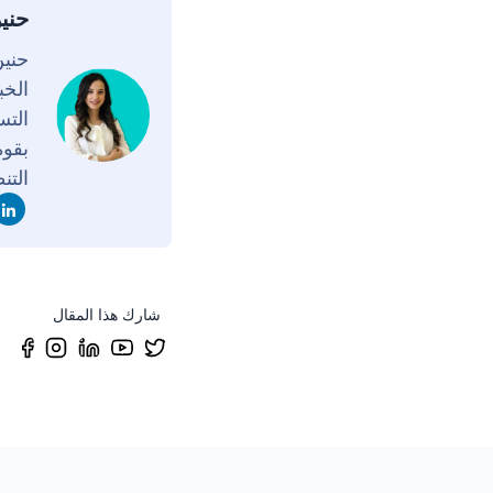
حني
الخب
التس
بقوة
التن
شارك هذا المقال