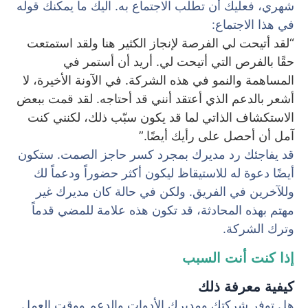
شهري، فعليك أن تطلب الاجتماع به. اليك ما يمكنك قوله
في هذا الاجتماع:
“لقد أتيحت لي الفرصة لإنجاز الكثير هنا ولقد استمتعت
حقًا بالفرص التي أتيحت لي. أريد أن أستمر في
المساهمة والنمو في هذه الشركة. في الآونة الأخيرة، لا
أشعر بالدعم الذي أعتقد أنني قد أحتاجه. لقد قمت ببعض
الاستكشاف الذاتي لما قد يكون سبّب ذلك، لكنني كنت
آمل أن أحصل على رأيك أيضًا.”
قد يفاجئك رد مديرك بمجرد كسر حاجز الصمت. ستكون
أيضًا دعوة له للاستيقاظ ليكون أكثر حضوراً ودعماً لك
وللآخرين في الفريق. ولكن في حالة كان مديرك غير
مهتم بهذه المحادثة، قد تكون هذه علامة للمضي قدماً
وترك الشركة.
إذا كنت أنت السبب
كيفية معرفة ذلك
هل توفر شركتك ومديرك الأدوات والدعم ووقت العمل