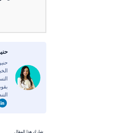
حني
الخب
التس
بقوة
التن
شارك هذا المقال