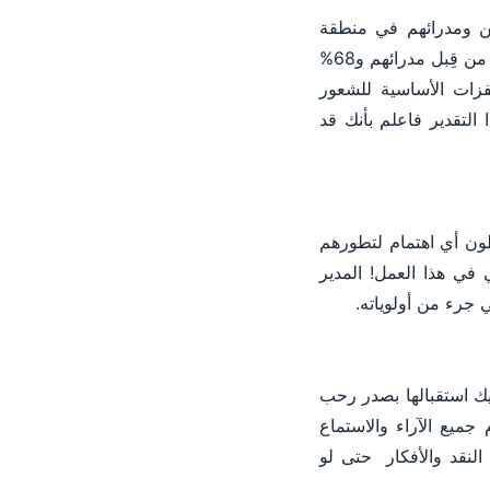
ن ومدرائهم في منطقة
الشرق الأوسط، تبين أن 59% من الموظفين يشعرون بأنه لا يتم تقدير آرائهم المتعلقة بالعمل من قِبل مدرائهم و68%
فزات الأساسية للشعور
التقدير فاعلم بأنك قد
طون أي اهتمام لتطورهم
ي هذا العمل! المدير
 جرء من أولوياته.
يك استقبالها بصدر رحب
جميع الآراء والاستماع
لنقد والأفكار حتى لو