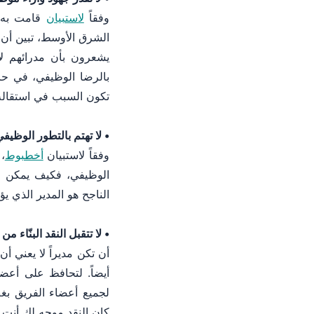
وفقاً
لاستبيان
قامت به
يشعرون بأن مدرائهم لا
بالرضا الوظيفي، في حال
تكون السبب في استقالة
• لا تهتم بالتطور الوظي
وفقاً لاستبيان
أخطبوط
الوظيفي، فكيف يمكن ل
الناجح هو المدير الذي 
• لا تتقبل النقد البنّاء 
أن تكن مديراً لا يعني 
أيضاً. لتحافظ على أعضا
لجميع أعضاء الفريق بغ
كان النقد موجه لك أنت.