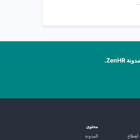
.
ZenHR.
محتوى
 لقطاع
المدونة