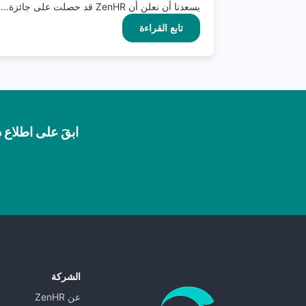
يسعدنا أن نعلن أن ZenHR قد حصلت على جائزة...
تابع القراءة
ابقَ على اطلاع د
الشركة
عن ZenHR