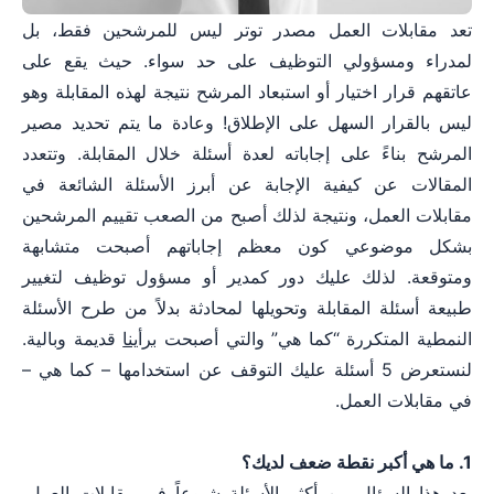
تعد مقابلات العمل مصدر توتر ليس للمرشحين فقط، بل
لمدراء ومسؤولي التوظيف على حد سواء. حيث يقع على
عاتقهم قرار اختيار أو استبعاد المرشح نتيجة لهذه المقابلة وهو
ليس بالقرار السهل على الإطلاق! وعادة ما يتم تحديد مصير
المرشح بناءً على إجاباته لعدة أسئلة خلال المقابلة. وتتعدد
المقالات عن كيفية الإجابة عن أبرز الأسئلة الشائعة في
مقابلات العمل، ونتيجة لذلك أصبح من الصعب تقييم المرشحين
بشكل موضوعي كون معظم إجاباتهم أصبحت متشابهة
ومتوقعة. لذلك عليك دور كمدير أو مسؤول توظيف لتغيير
طبيعة أسئلة المقابلة وتحويلها لمحادثة بدلاً من طرح الأسئلة
النمطية المتكررة “كما هي” والتي أصبحت
برأينا
قديمة وبالية.
لنستعرض 5 أسئلة عليك التوقف عن استخدامها – كما هي –
في مقابلات العمل.
1. ما هي أكبر نقطة ضعف لديك؟
يعد هذا السؤال من أكثر الأسئلة شيوعاً في مقابلات العمل،