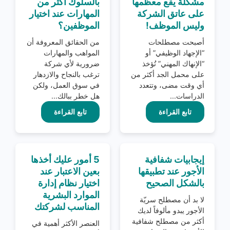
مشكلة يقع معظمها
بالسلوك أكثر من
على عاتق الشركة
المهارات عند اختيار
وليس الموظف!
الموظفين؟
أصبحت مصطلحات
من الحقائق المعروفة أن
“الإجهاد الوظيفي” أو
المواهب والمهارات
“الإنهاك المهني” تُؤخذ
ضرورية لأي شركة
على محمل الجد أكثر من
ترغب بالنجاح والازدهار
أي وقت مضى، وتتعدد
في سوق العمل، ولكن
الدراسات...
هل خطر ببالك...
تابع القراءة
تابع القراءة
إيجابيات شفافية
5 أمور عليك أخذها
الأجور عند تطبيقها
بعين الاعتبار عند
بالشكل الصحيح
اختيار نظام إدارة
الموارد البشرية
لا بد أن مصطلح سريّة
المناسب لشركتك
الأجور يبدو مألوفاً لديك
أكثر من مصطلح شفافية
العنصر الأكثر أهمية في