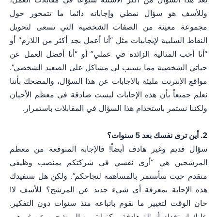
وللأسف هو سؤال نمطي وإجاباته دائما ما تتمحور حول
مجموعة معينة من الصفات الشخصية التي تسعى لتحويل
النقاط السلبية لإيجابيات مثل “أنا أعمل بجد أكثر من اللازم” أو
“أنا أحب المثالية الزائدة في عملي” أو “أنا أفضل العمل عن
حياتي الشخصية مما يسبب لي مشاكل على الصعيد الشخصي”.
مواقع الإنترنت مليئة بالاجابات عن هذا السؤال، والمضحك بأننا
نعلم جميعاً بأن هذه الإجابات ليست صادقة في معظم الأحيان
ولكننا نستمر باستخدام هذا السؤال في المقابلات باستمرار.
2. أين ترى نفسك بعد 5 سنوات؟
سؤال قديم وغير هادف أيضاً! فالإجابة المتوقعة من معظم
المرشحين هي “أرى نفسي في شركتكم بمنصب وظيفي
متقدم حيث سأستمر بالمساهمة لنجاحكم”. ولكن هل ستفيدك
هذه الإجابة بمعرفة أي شيء جديد عن المرشح؟ للأسف لا!
حان الوقت لتغيير ما نقوم باتباعه منذ سنوات دون التفكير.
عليك استخدام أسئلة هادفة يمكنها تمييز المرشحين عن غيرهم.