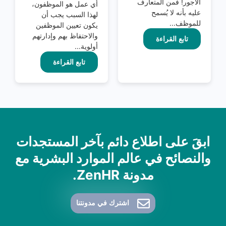
الأجور! فمن المتعارف
أي عمل هو الموظفون،
عليه بأنه لا يُسمح
لهذا السبب يجب أن
للموظف...
يكون تعيين الموظفين
والاحتفاظ بهم وإدارتهم
تابع القراءة
أولوية...
تابع القراءة
ابقَ على اطلاع دائم بآخر المستجدات
والنصائح في عالم الموارد البشرية مع
مدونة ZenHR.
اشترك في مدونتنا