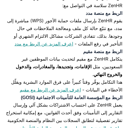
ZenHR سلاسة في التواصل مع:
الربط مع منصة مدد
يقوم ZenHR بإرسال ملفات حماية الأجور (WPS) مباشرة إلى
مدد، مع تتبّع حالة كل ملف ومعالجة الملاحظات في حال
وجودها.
بذلك، تتفادى الشركات مشاكل الالتزام الشهري أو
التأخير في رفع الملفات -
اعرف المزيد عن الربط مع مدد
الربط مع
منصة مقيم
يتكامل ZenHR مع مقيم لتحديث بيانات الموظفين غير
السعوديين، مثل
الإقامات، وتجديدها، والمغادرات، والدخول
والخروج النهائي
.
هذا التكامل يوفّر وقتاً كبيراً على فرق الموارد البشرية ويقلّل
الأخطاء في البيانات -
اعرف المزيد عن الربط مع مقيم
الربط مع
المؤسسة العامة للتأمينات الاجتماعية (GOSI)
يعمل ZenHR على احتساب الاشتراكات بشكل آلي وإرسال
التقارير إلى التأمينات وفق أحدث القوانين، مع إمكانية استخراج
تقارير تفصيلية لتطابق السجلات بين النظام والمنصة الحكومية