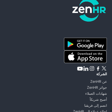
ZenHR - Go to homepage
الشركة
عن ZenHR
جوائز ZenHR
شهادات العملاء
أصبح شريكاً
انضم إلى فريقنا
إحالة عملاء إلى ZenHR