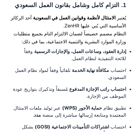
1. التزام كامل وشامل بقانون العمل السعودي
لماذا يُعدّ ZenHR أفضل
يُعتبر
الامتثال لأنظمة وقوانين العمل في السعودية
أحد الركائز
نظام موارد بشرية ورواتب
الأساسية التي بُني عليها ZenHR.
النظام مصمم خصيصاً لضمان الالتزام التام بجميع متطلبات
في المملكة العربية
وزارة الموارد البشرية والتنمية الاجتماعية، بما في ذلك:
إدارة العقود، وساعات العمل، والإجازات الرسمية
وفقاً
السعودية؟
للائحة التنفيذية لنظام العمل.
احتساب
مكافأة نهاية الخدمة
تلقائياً وفقاً لمواد نظام العمل
السعودي.
بواسطة
ميس القسوس
على
28 أكتوبر 2025
ميّزات ZenHR
احتساب راتب الإجازة المدفوع
مُسبقاً وتذكيرك بتواريخ عودة
الموظف من الإجازة.
تطبيق نظام
حماية الأجور (WPS)
عبر توليد ملفات الامتثال
المعتمدة ومتابعة إرسالها مباشرة إلى منصة
مدد
.
احتساب
اشتراكات التأمينات الاجتماعية (GOSI)
بشكل