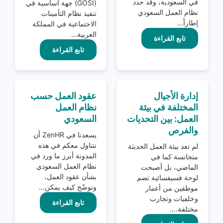
في السعودية، وقد حدد
(GOSI) جهة أساسية في
نظام العمل السعودي
تنفيذ نظام التأمينات
إطاراً...
الاجتماعية في المملكة
العربية...
تابع القراءة
تابع القراءة
إدارة الأجيال
عقود العمل حسب
المختلفة في بيئة
نظام العمل
العمل: بين التحديات
السعودي
والفرص
يسعدنا في ZenHR أن
نتناول معكم في هذه
لم تعد بيئة العمل الحديثة
المدونة أبرز ما ورد في
متجانسة كما في
نظام العمل السعودي
الماضي، بل أصبحت
بشأن عقود العمل،
لوحة فسيفسائية تضم
ونوضّح كيف يمكن...
موظفين من أعمار
وخلفيات وتجارب
تابع القراءة
مختلفة....