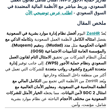
تقارير حماية الأجور WPS، امتثال شامل لقانون العمل
السعودي، وربط مباشر مع الأنظمة المالية المعتمدة في
السوق السعودي -
اطلب عرض توضيحي الآن
ملخص المقال
يُعدّ
ZenHR
اليوم
أفضل نظام إدارة موارد بشرية في السعودية
بفضل
امتثاله
الكامل
لأنظمة العمل السعودية و
تكامله الذكي مع
الجهات الحكومية
مثل
مدد (Mudad)
، و
مقيم (Muqeem)
،
و
المؤسسة العامة للتأمينات الاجتماعية (GOSI)
.
يُمكِّن النظام الشركات من تحقيق
الامتثال التام لقانون العمل
السعودي
و
نظام حماية الأجور (WPS)
، إلى جانب توفير
إدارة
متعددة الفروع وكشوف رواتب متعددة
للشركات التي تعمل في
أكثر من منطقة داخل المملكة وخارجها.
ويُعد ZenHR من الأنظمة التي تجمع بين
التكامل المالي مع
أنظمة المحاسبة في السعودية
، و
معايير الأمان العالمية مع
امتثال SOC 2 لأمن البيانات
، مما يجعله
الخيار الأمثل للشركات
السعودية من مختلف الأحجام
الباحثة عن نظام موارد بشرية
شامل، مؤتمت، وآمن.