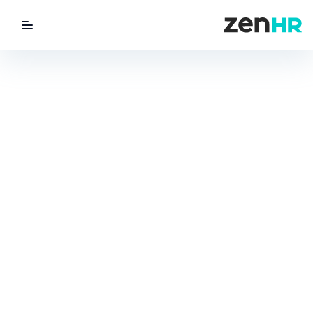
utton
ZenHR Logo