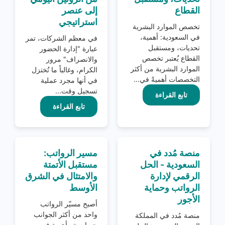
القطاع
إلى عنصر
استراتيجي
تخصص الموارد البشرية
في السعودية: أهمية،
في معظم الشركات، تمر
تحديات، ومستقبل
عبارة "إدارة الحضور
القطاع يُعتبر تخصص
والانصراف" مرور
الموارد البشرية من أكثر
الكرام، وغالباً ما تُختزل
التخصصات أهميةً في...
في أنها مجرد عملية
تسجيل وقت...
تابع القراءة
تابع القراءة
منصة مُدد في
مسير الرواتب:
السعودية - الحل
مستقبل الأتمتة
الرقمي لإدارة
والامتثال في الشرق
الرواتب وحماية
الأوسط
الأجور
أصبح مسيّر الرواتب
واحد من أكثر الجوانب
منصة مُدد في المملكة
حساسية وأهمية في