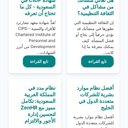
هل تعاني منشأتك
شهادة CIDP في
من مشاكل في
السعودية - كل ما
الثقافة التنظيمية؟
تحتاج أن تعرفه
إن الثقافة التنظيمية التي
تُعدُّ شهادة معهد تشارترد
تطورها في منشأتك قد
للأفراد والتنمية CIPD -
تؤدي حرفياً إلى نجاح أو
Chartered Institute of
فشل المنشأة. كيف
Personnel and
يمكنك معرفة ما إذا
Development من أبرز
كانت...
الشهادات...
تابع القراءة
تابع القراءة
أفضل نظام موارد
نظام مدد في
بشرية للشركات
المملكة العربية
متعددة الدول في
السعودية: تكامل
الخليج
مميز مع ZenHR
لتحسين إدارة
أفضل نظام موارد بشرية
الأجور والالتزام
للشركات متعددة الدول