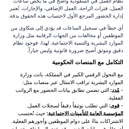
ن
ظام العمل في السعودية واضح في ما يخص ساعات
العمل، فترات الراحة، العمل الإضافي، والإجازات. تُعتبر
إدارة الحضور المرجع الأول لاحتساب هذه الحقوق بدقة.
أ
ي خطأ في تسجيل الساعات قد يؤدي إلى شكاوى من
الموظفين أو مخالفات من الجهات الرقابية مثل وزارة
الموارد البشرية والتنمية الاجتماعية. لهذا، فوجود نظام
دقيق وموثق أصبح ضرورة قانونية وليس خياراً.
التكامل مع المنصات الحكومية
م
ع التحول الرقمي الكبير في المملكة، باتت وزارة
الموارد البشرية تراقب الامتثال عبر منصات مثل:
-
مُدد
:
التي تضمن تطابق بيانات الحضور مع الرواتب
الفعلية.
-
قوى
:
التي تطلب توثيقاً دقيقاً لسجلات العمل.
المؤسسة العامة للتأمينات الاجتماعية
:
حيث تُحتسب
الاشتراكات بناءً على دوام الموظفين وأجورهم الفعلية.
أي خلل في بيانات الحضور قد يؤدي إلى إيقاف خدمات